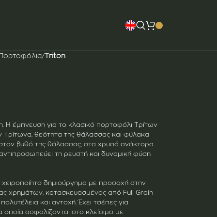
 Πορτοφόλια
/
Triton
n. Η έμπνευση για το κλασικό πορτοφόλι Τρίτων
ον Τρίτωνα, θεότητα της θάλασσας και φύλακα
 στον βυθό της θάλασσας, στα χρυσά ανάκτορα
 αντιπροσωπεύει τη ρευστή και δυναμική φύση
α χειροποίητο δημιούργημα με προσοχή στην
κας χρημάτων, κατασκευασμένος από Full Grain
πολυτέλεια και αντοχή. Έχει τσέπες για
 οποία ασφαλίζονται στο κλείσιμο με