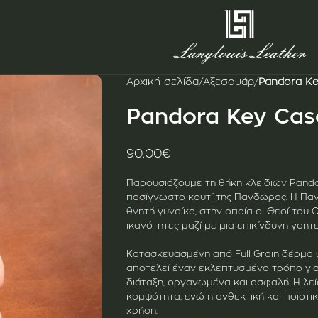
Αρχική σελίδα
/
Αξεσουάρ
/
Pandora K
Pandora Key Cas
90.00
€
Παρουσιάζουμε τη θήκη κλειδιών Pand
πασίγνωστο κουτί της Πανδώρας. Η Πα
θνητή γυναίκα, στην οποία οι Θεοί του
ικανότητες μαζί με μια επικίνδυνη γοητε
Κατασκευασμένη από Full Grain δέρμα υ
αποτελεί έναν εκλεπτυσμένο τρόπο για
διάταξη, οργανωμένα και ασφαλή. Η λεί
κομψότητα, ενώ η ανθεκτική και ποιοτ
χρήση.