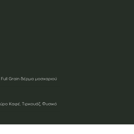
Full Grain δέρμα μοσχαριού
ούρο Καφέ
,
Τιρκουάζ
,
Φυσικό