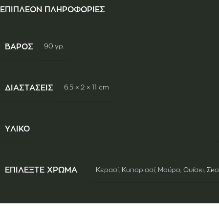
ΕΠΙΠΛΈΟΝ ΠΛΗΡΟΦΟΡΊΕΣ
ΒΆΡΟΣ
90 γρ.
ΔΙΑΣΤΆΣΕΙΣ
6.5 × 2 × 11 cm
ΥΛΙΚΌ
ΕΠΙΛΈΞΤΕ ΧΡΏΜΑ
Κερασί
,
Κυπαρισσί
,
Μαύρο
,
Ουίσκι
,
Σκ