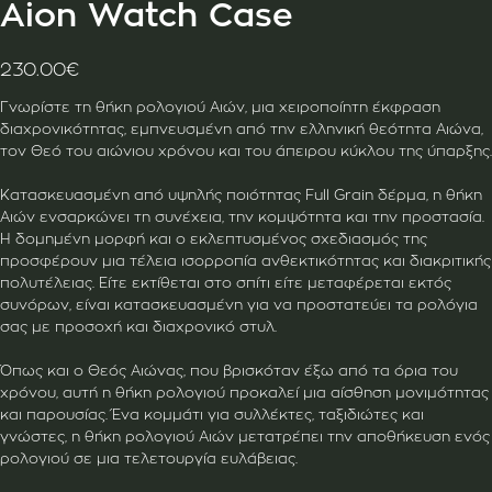
Aion Watch Case
230.00
€
Γνωρίστε τη θήκη ρολογιού Αιών, μια χειροποίητη έκφραση
διαχρονικότητας, εμπνευσμένη από την ελληνική θεότητα Αιώνα,
τον Θεό του αιώνιου χρόνου και του άπειρου κύκλου της ύπαρξης.
Κατασκευασμένη από υψηλής ποιότητας Full Grain δέρμα, η θήκη
Αιών ενσαρκώνει τη συνέχεια, την κομψότητα και την προστασία.
Η δομημένη μορφή και ο εκλεπτυσμένος σχεδιασμός της
προσφέρουν μια τέλεια ισορροπία ανθεκτικότητας και διακριτικής
πολυτέλειας. Είτε εκτίθεται στο σπίτι είτε μεταφέρεται εκτός
συνόρων, είναι κατασκευασμένη για να προστατεύει τα ρολόγια
σας με προσοχή και διαχρονικό στυλ.
Όπως και ο Θεός Αιώνας, που βρισκόταν έξω από τα όρια του
χρόνου, αυτή η θήκη ρολογιού προκαλεί μια αίσθηση μονιμότητας
και παρουσίας. Ένα κομμάτι για συλλέκτες, ταξιδιώτες και
γνώστες, η θήκη ρολογιού Αιών μετατρέπει την αποθήκευση ενός
ρολογιού σε μια τελετουργία ευλάβειας.