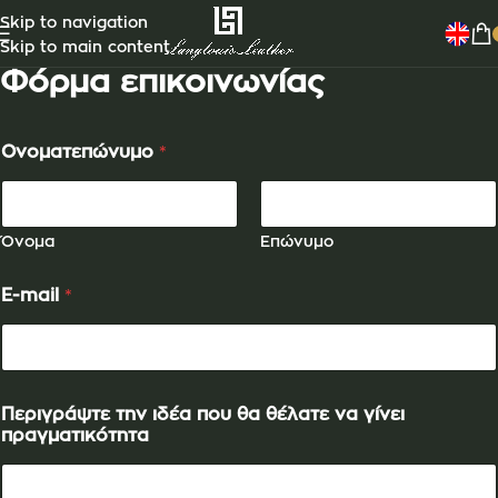
Skip to navigation
Skip to main content
Φόρμα επικοινωνίας
π
Ονοματεπώνυμο
*
ο
υ
π
ο
υ
Όνομα
Επώνυμο
θ
έ
E-mail
*
λ
α
τ
ε
Περιγράψτε την ιδέα που θα θέλατε να γίνει
πραγματικότητα